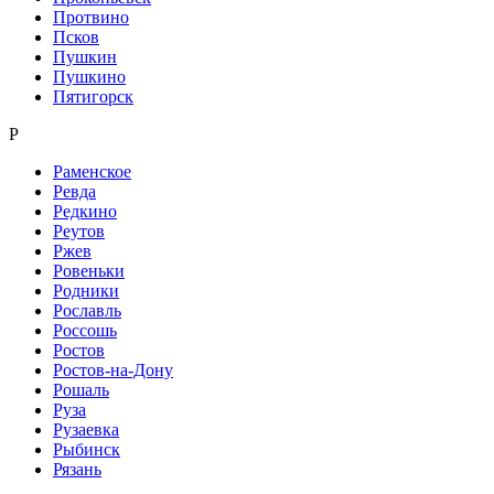
Протвино
Псков
Пушкин
Пушкино
Пятигорск
Р
Раменское
Ревда
Редкино
Реутов
Ржев
Ровеньки
Родники
Рославль
Россошь
Ростов
Ростов-на-Дону
Рошаль
Руза
Рузаевка
Рыбинск
Рязань