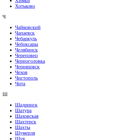
Химки
Хотьково
Ч
Чайковский
Чапаевск
Чебаркуль
Чебоксары
Челябинск
Череповец
Черноголовка
Черняховск
Чехов
Чистополь
Чита
Ш
Шадринск
Шатура
Шаховская
Шахтерск
Шахты
Шумерля
Шуя