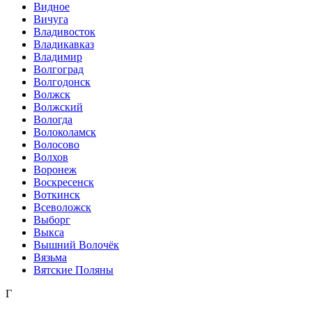
Видное
Вичуга
Владивосток
Владикавказ
Владимир
Волгоград
Волгодонск
Волжск
Волжский
Вологда
Волоколамск
Волосово
Волхов
Воронеж
Воскресенск
Воткинск
Всеволожск
Выборг
Выкса
Вышний Волочёк
Вязьма
Вятские Поляны
Г