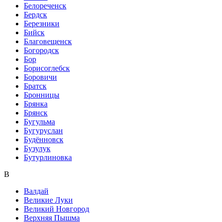
Белореченск
Бердск
Березники
Бийск
Благовещенск
Богородск
Бор
Борисоглебск
Боровичи
Братск
Бронницы
Брянка
Брянск
Бугульма
Бугуруслан
Будённовск
Бузулук
Бутурлиновка
В
Валдай
Великие Луки
Великий Новгород
Верхняя Пышма