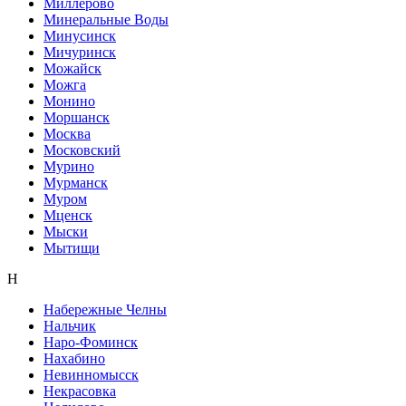
Миллерово
Минеральные Воды
Минусинск
Мичуринск
Можайск
Можга
Монино
Моршанск
Москва
Московский
Мурино
Мурманск
Муром
Мценск
Мыски
Мытищи
Н
Набережные Челны
Нальчик
Наро-Фоминск
Нахабино
Невинномысск
Некрасовка