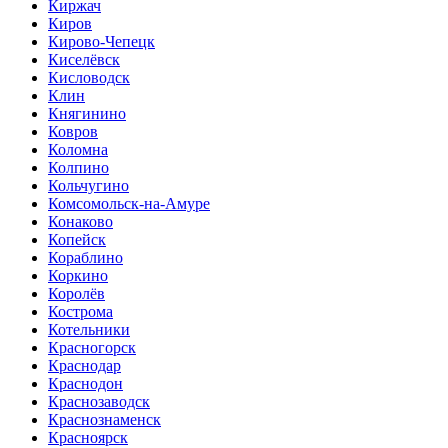
Киржач
Киров
Кирово-Чепецк
Киселёвск
Кисловодск
Клин
Княгинино
Ковров
Коломна
Колпино
Кольчугино
Комсомольск-на-Амуре
Конаково
Копейск
Кораблино
Коркино
Королёв
Кострома
Котельники
Красногорск
Краснодар
Краснодон
Краснозаводск
Краснознаменск
Красноярск