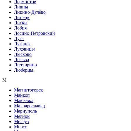
Лермонтов
Ливны
Ликино-Дулёво
Липецк
Лиски
Лобня
Лосино-Петровский
Луга
Луганск
Луховицы
Лысково
Лысьва
Лыткарино
Люберцы
М
Магнитогорск
Майкоп
Макеевка
Малоярославец
Мариуполь
Мегион
Мелеуз
Миасс