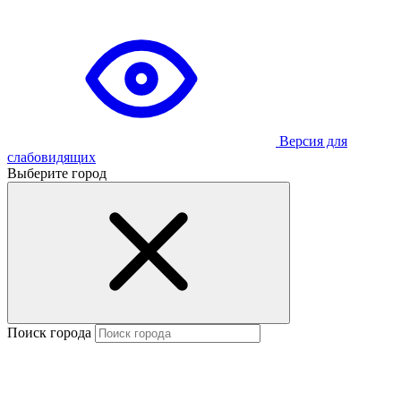
Версия для
слабовидящих
Выберите город
Поиск города