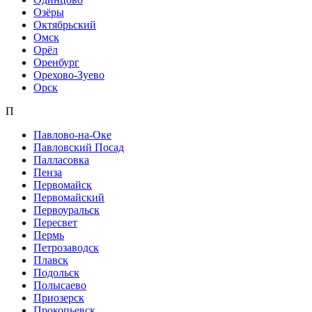
Озёры
Октябрьский
Омск
Орёл
Оренбург
Орехово-Зуево
Орск
П
Павлово-на-Оке
Павловский Посад
Палласовка
Пенза
Первомайск
Первомайский
Первоуральск
Пересвет
Пермь
Петрозаводск
Плавск
Подольск
Полысаево
Приозерск
Прокопьевск