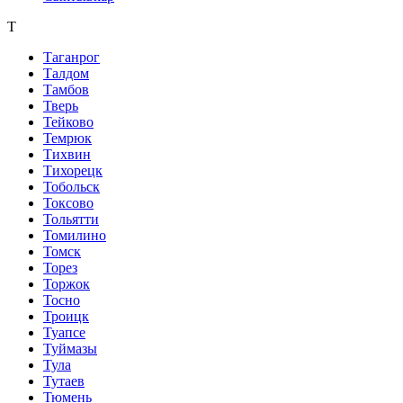
Т
Таганрог
Талдом
Тамбов
Тверь
Тейково
Темрюк
Тихвин
Тихорецк
Тобольск
Токсово
Тольятти
Томилино
Томск
Торез
Торжок
Тосно
Троицк
Туапсе
Туймазы
Тула
Тутаев
Тюмень