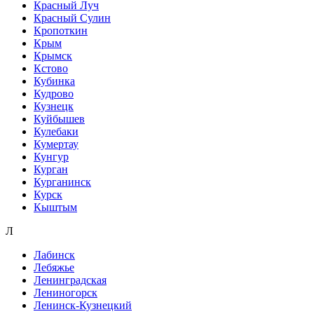
Красный Луч
Красный Сулин
Кропоткин
Крым
Крымск
Кстово
Кубинка
Кудрово
Кузнецк
Куйбышев
Кулебаки
Кумертау
Кунгур
Курган
Курганинск
Курск
Кыштым
Л
Лабинск
Лебяжье
Ленинградская
Лениногорск
Ленинск-Кузнецкий