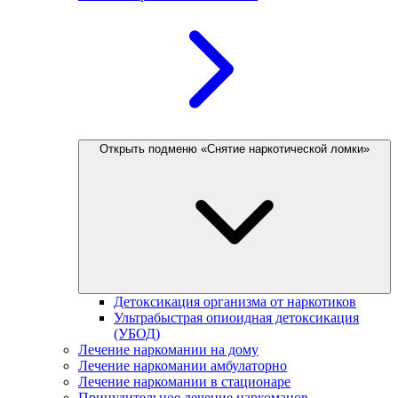
Открыть подменю «Снятие наркотической ломки»
Детоксикация организма от наркотиков
Ультрабыстрая опиоидная детоксикация
(УБОД)
Лечение наркомании на дому
Лечение наркомании амбулаторно
Лечение наркомании в стационаре
Принудительное лечение наркоманов