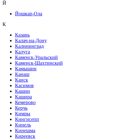
Й
Йошкар-Ола
К
Казань
Калач-на-Дону
Калининград
Калуга
Каменск-Уральский
Каменск-Шахтинский
Камышин
Канаш
Канск
Касимов
Кашин
Кашира
Кемерово
Керчь
Кимры
Кингисепп
Кинель
Кинешма
Киреевск