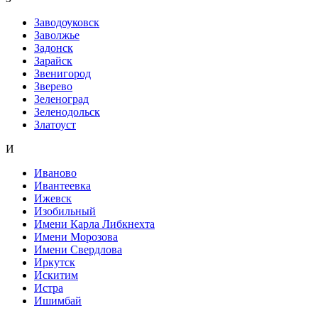
Заводоуковск
Заволжье
Задонск
Зарайск
Звенигород
Зверево
Зеленоград
Зеленодольск
Златоуст
И
Иваново
Ивантеевка
Ижевск
Изобильный
Имени Карла Либкнехта
Имени Морозова
Имени Свердлова
Иркутск
Искитим
Истра
Ишимбай