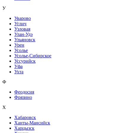
У
Уварово
Углич
Узловая
Улан-Удэ
Ульяновск
Урен
Усолье
Усолье-Сибирское
Уссурийск
Уфа
Ухта
Ф
Феодосия
Фрязино
Х
Хабаровск
Ханты-Мансийск
Харцызск