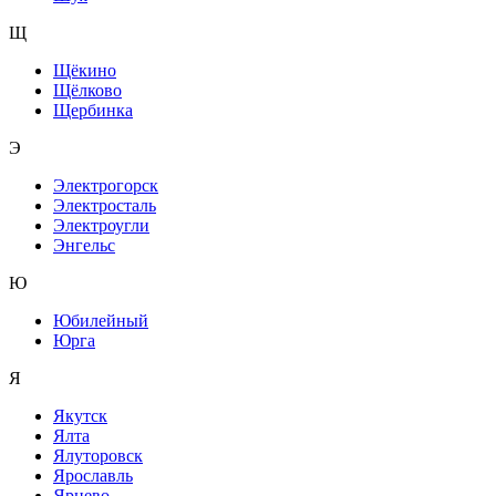
Щ
Щёкино
Щёлково
Щербинка
Э
Электрогорск
Электросталь
Электроугли
Энгельс
Ю
Юбилейный
Юрга
Я
Якутск
Ялта
Ялуторовск
Ярославль
Ярцево