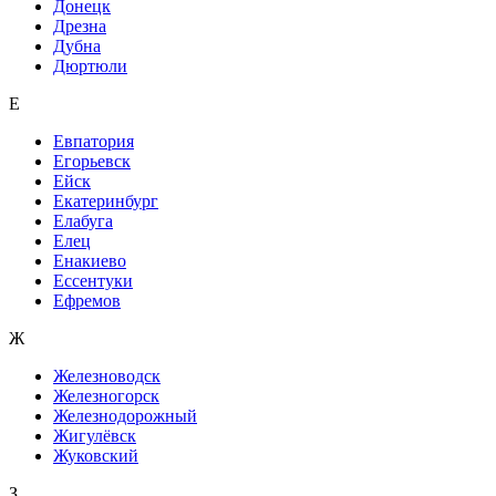
Донецк
Дрезна
Дубна
Дюртюли
Е
Евпатория
Егорьевск
Ейск
Екатеринбург
Елабуга
Елец
Енакиево
Ессентуки
Ефремов
Ж
Железноводск
Железногорск
Железнодорожный
Жигулёвск
Жуковский
З