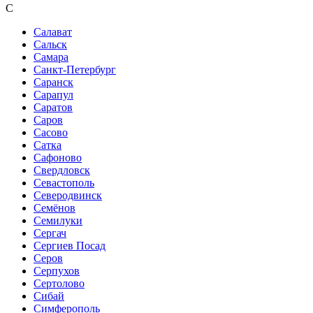
С
Салават
Сальск
Самара
Санкт-Петербург
Саранск
Сарапул
Саратов
Саров
Сасово
Сатка
Сафоново
Свердловск
Севастополь
Северодвинск
Семёнов
Семилуки
Сергач
Сергиев Посад
Серов
Серпухов
Сертолово
Сибай
Симферополь