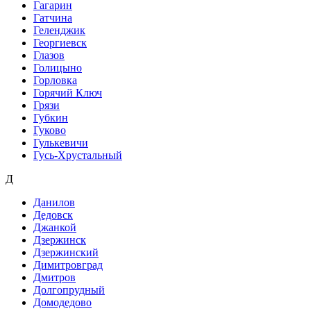
Гагарин
Гатчина
Геленджик
Георгиевск
Глазов
Голицыно
Горловка
Горячий Ключ
Грязи
Губкин
Гуково
Гулькевичи
Гусь-Хрустальный
Д
Данилов
Дедовск
Джанкой
Дзержинск
Дзержинский
Димитровград
Дмитров
Долгопрудный
Домодедово