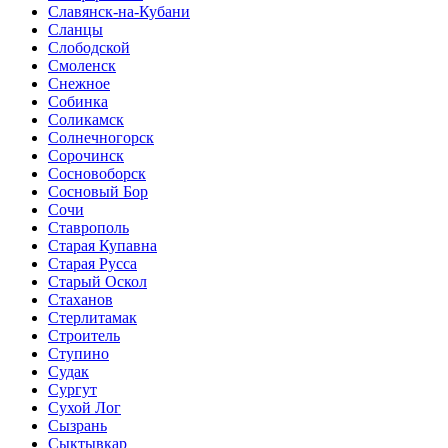
Славянск-на-Кубани
Сланцы
Слободской
Смоленск
Снежное
Собинка
Соликамск
Солнечногорск
Сорочинск
Сосновоборск
Сосновый Бор
Сочи
Ставрополь
Старая Купавна
Старая Русса
Старый Оскол
Стаханов
Стерлитамак
Строитель
Ступино
Судак
Сургут
Сухой Лог
Сызрань
Сыктывкар