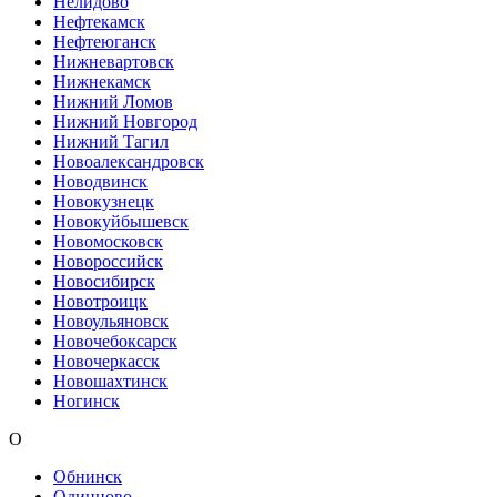
Нелидово
Нефтекамск
Нефтеюганск
Нижневартовск
Нижнекамск
Нижний Ломов
Нижний Новгород
Нижний Тагил
Новоалександровск
Новодвинск
Новокузнецк
Новокуйбышевск
Новомосковск
Новороссийск
Новосибирск
Новотроицк
Новоульяновск
Новочебоксарск
Новочеркасск
Новошахтинск
Ногинск
О
Обнинск
Одинцово