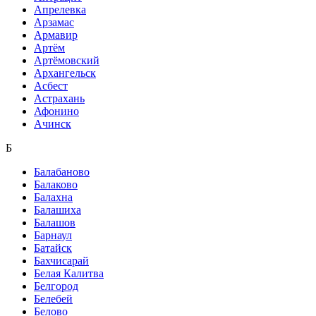
Апрелевка
Арзамас
Армавир
Артём
Артёмовский
Архангельск
Асбест
Астрахань
Афонино
Ачинск
Б
Балабаново
Балаково
Балахна
Балашиха
Балашов
Барнаул
Батайск
Бахчисарай
Белая Калитва
Белгород
Белебей
Белово