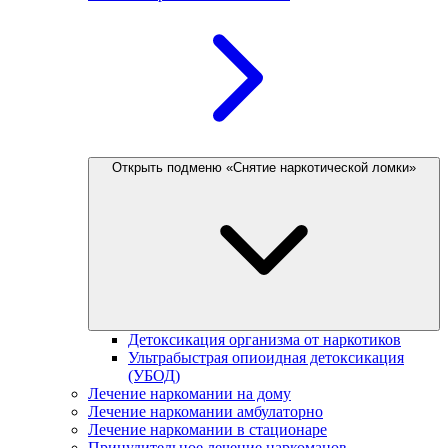
Открыть подменю «Снятие наркотической ломки»
Детоксикация организма от наркотиков
Ультрабыстрая опиоидная детоксикация
(УБОД)
Лечение наркомании на дому
Лечение наркомании амбулаторно
Лечение наркомании в стационаре
Принудительное лечение наркоманов