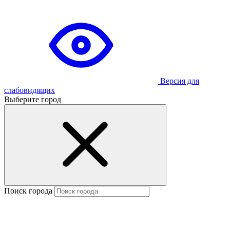
Версия для
слабовидящих
Выберите город
Поиск города