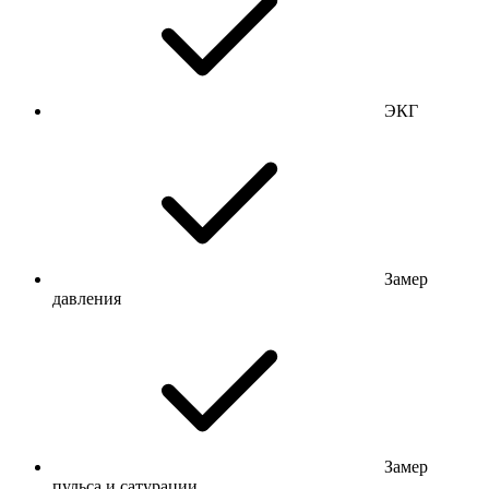
ЭКГ
Замер
давления
Замер
пульса и сатурации