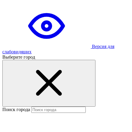
Версия для
слабовидящих
Выберите город
Поиск города