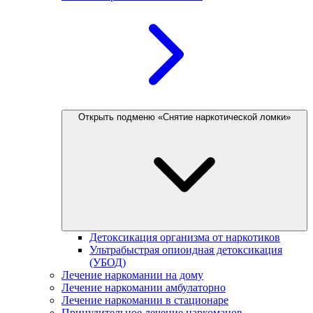
Открыть подменю «Снятие наркотической ломки»
Детоксикация организма от наркотиков
Ультрабыстрая опиоидная детоксикация
(УБОД)
Лечение наркомании на дому
Лечение наркомании амбулаторно
Лечение наркомании в стационаре
Принудительное лечение наркоманов