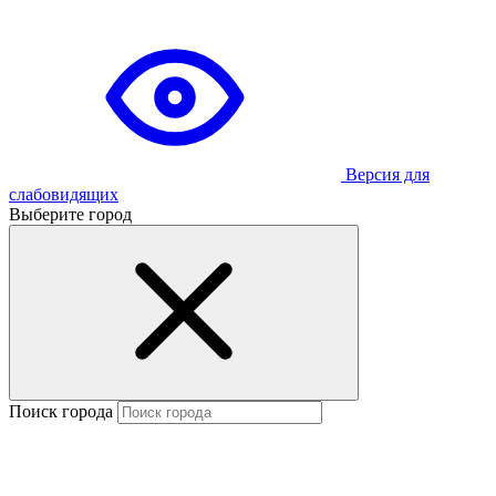
Версия для
слабовидящих
Выберите город
Поиск города