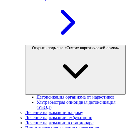
Открыть подменю «Снятие наркотической ломки»
Детоксикация организма от наркотиков
Ультрабыстрая опиоидная детоксикация
(УБОД)
Лечение наркомании на дому
Лечение наркомании амбулаторно
Лечение наркомании в стационаре
Принудительное лечение наркоманов