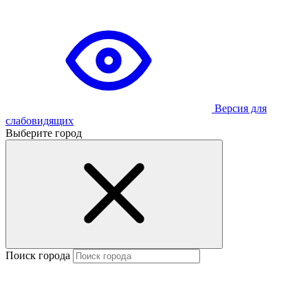
Версия для
слабовидящих
Выберите город
Поиск города