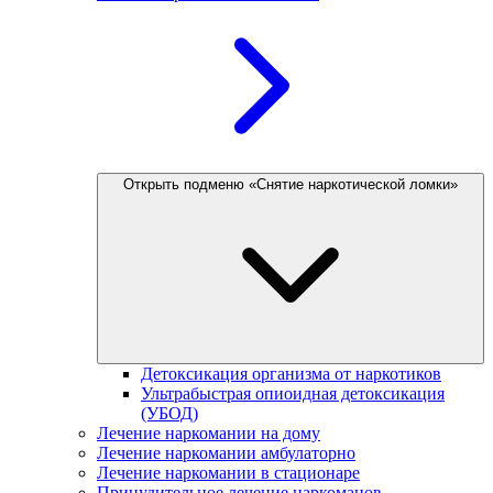
Открыть подменю «Снятие наркотической ломки»
Детоксикация организма от наркотиков
Ультрабыстрая опиоидная детоксикация
(УБОД)
Лечение наркомании на дому
Лечение наркомании амбулаторно
Лечение наркомании в стационаре
Принудительное лечение наркоманов