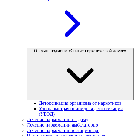
Открыть подменю «Снятие наркотической ломки»
Детоксикация организма от наркотиков
Ультрабыстрая опиоидная детоксикация
(УБОД)
Лечение наркомании на дому
Лечение наркомании амбулаторно
Лечение наркомании в стационаре
Принудительное лечение наркоманов