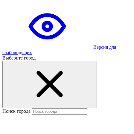
Версия для
слабовидящих
Выберите город
Поиск города