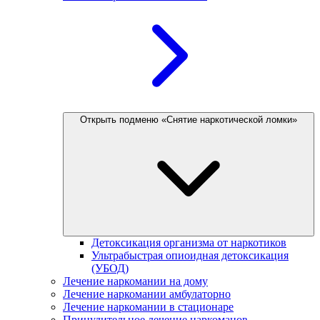
Открыть подменю «Снятие наркотической ломки»
Детоксикация организма от наркотиков
Ультрабыстрая опиоидная детоксикация
(УБОД)
Лечение наркомании на дому
Лечение наркомании амбулаторно
Лечение наркомании в стационаре
Принудительное лечение наркоманов