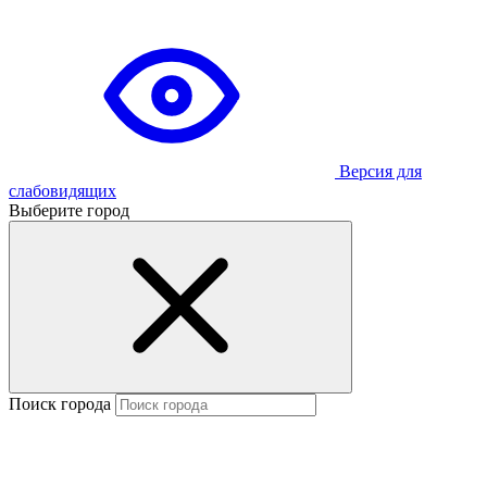
Версия для
слабовидящих
Выберите город
Поиск города