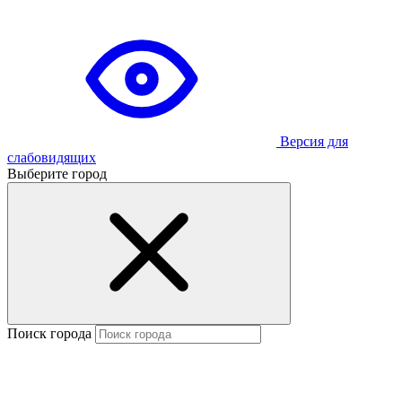
Версия для
слабовидящих
Выберите город
Поиск города