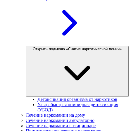
Открыть подменю «Снятие наркотической ломки»
Детоксикация организма от наркотиков
Ультрабыстрая опиоидная детоксикация
(УБОД)
Лечение наркомании на дому
Лечение наркомании амбулаторно
Лечение наркомании в стационаре
Принудительное лечение наркоманов