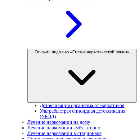
Открыть подменю «Снятие наркотической ломки»
Детоксикация организма от наркотиков
Ультрабыстрая опиоидная детоксикация
(УБОД)
Лечение наркомании на дому
Лечение наркомании амбулаторно
Лечение наркомании в стационаре
Принудительное лечение наркоманов