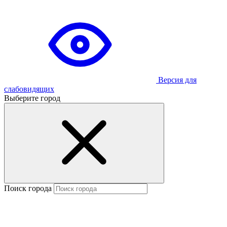
Версия для
слабовидящих
Выберите город
Поиск города