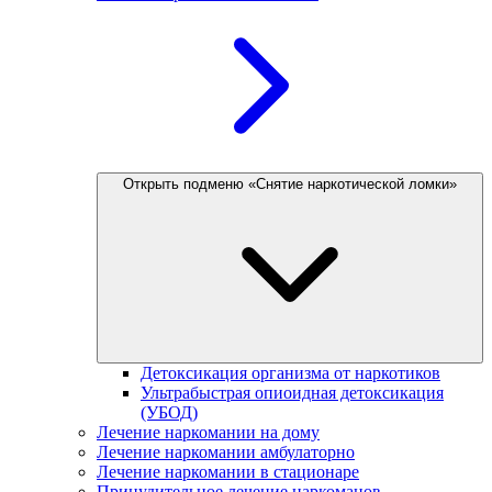
Открыть подменю «Снятие наркотической ломки»
Детоксикация организма от наркотиков
Ультрабыстрая опиоидная детоксикация
(УБОД)
Лечение наркомании на дому
Лечение наркомании амбулаторно
Лечение наркомании в стационаре
Принудительное лечение наркоманов