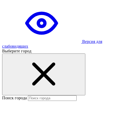
Версия для
слабовидящих
Выберите город
Поиск города