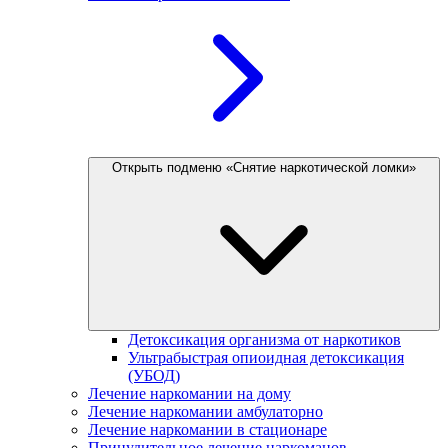
Открыть подменю «Снятие наркотической ломки»
Детоксикация организма от наркотиков
Ультрабыстрая опиоидная детоксикация
(УБОД)
Лечение наркомании на дому
Лечение наркомании амбулаторно
Лечение наркомании в стационаре
Принудительное лечение наркоманов