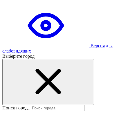
Версия для
слабовидящих
Выберите город
Поиск города