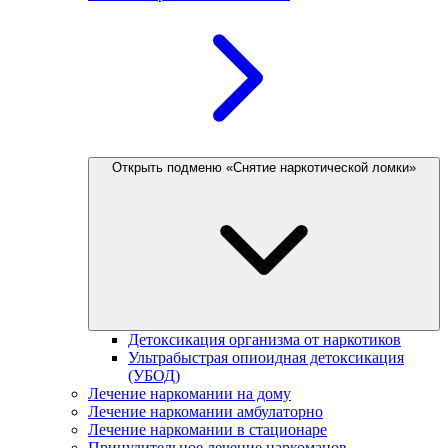
Открыть подменю «Снятие наркотической ломки»
Детоксикация организма от наркотиков
Ультрабыстрая опиоидная детоксикация
(УБОД)
Лечение наркомании на дому
Лечение наркомании амбулаторно
Лечение наркомании в стационаре
Принудительное лечение наркоманов