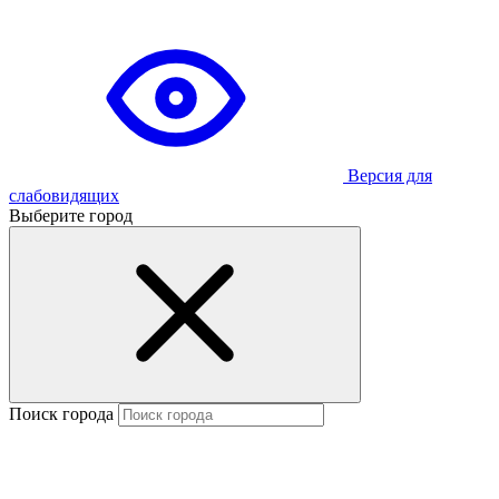
Версия для
слабовидящих
Выберите город
Поиск города