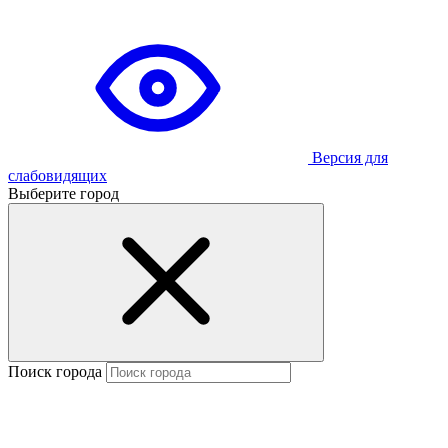
Версия для
слабовидящих
Выберите город
Поиск города