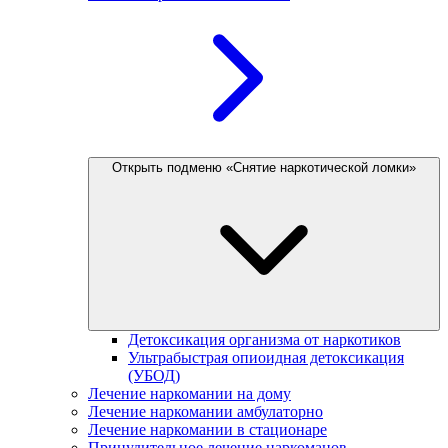
Открыть подменю «Снятие наркотической ломки»
Детоксикация организма от наркотиков
Ультрабыстрая опиоидная детоксикация
(УБОД)
Лечение наркомании на дому
Лечение наркомании амбулаторно
Лечение наркомании в стационаре
Принудительное лечение наркоманов