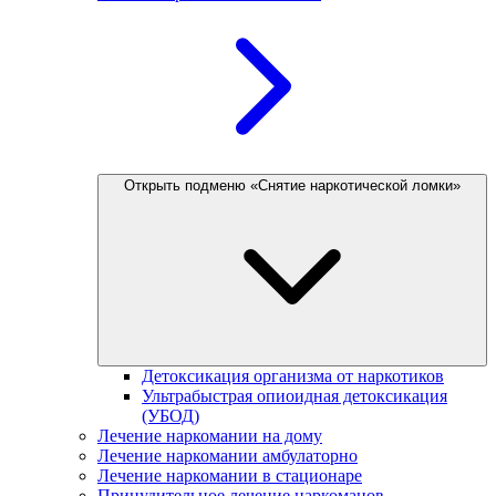
Открыть подменю «Снятие наркотической ломки»
Детоксикация организма от наркотиков
Ультрабыстрая опиоидная детоксикация
(УБОД)
Лечение наркомании на дому
Лечение наркомании амбулаторно
Лечение наркомании в стационаре
Принудительное лечение наркоманов