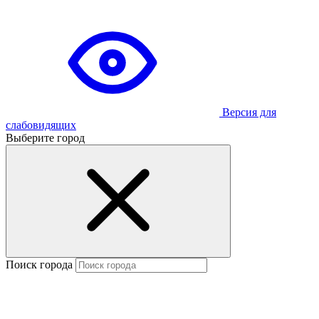
Версия для
слабовидящих
Выберите город
Поиск города