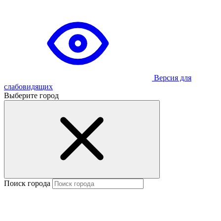
Версия для
слабовидящих
Выберите город
Поиск города