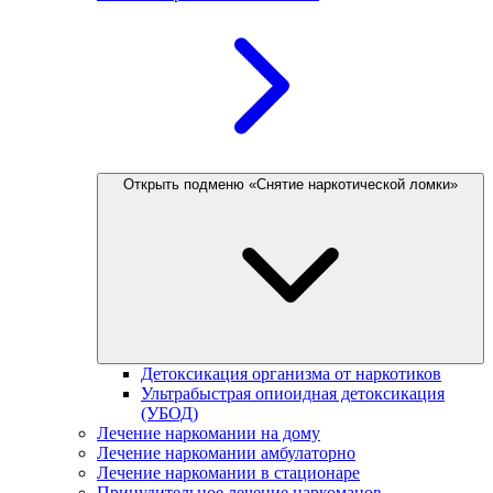
Открыть подменю «Снятие наркотической ломки»
Детоксикация организма от наркотиков
Ультрабыстрая опиоидная детоксикация
(УБОД)
Лечение наркомании на дому
Лечение наркомании амбулаторно
Лечение наркомании в стационаре
Принудительное лечение наркоманов