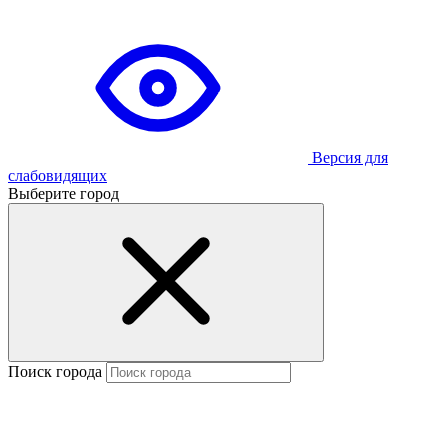
Версия для
слабовидящих
Выберите город
Поиск города