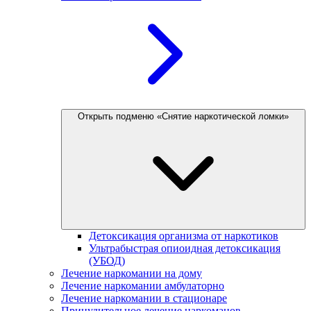
Открыть подменю «Снятие наркотической ломки»
Детоксикация организма от наркотиков
Ультрабыстрая опиоидная детоксикация
(УБОД)
Лечение наркомании на дому
Лечение наркомании амбулаторно
Лечение наркомании в стационаре
Принудительное лечение наркоманов