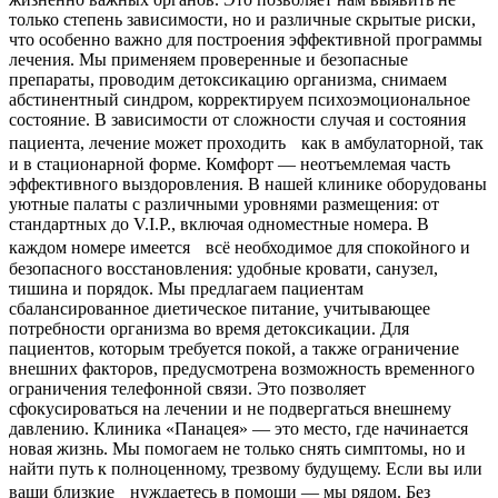
только степень зависимости, но и различные скрытые риски,
что особенно важно для построения эффективной программы
лечения. Мы применяем проверенные и безопасные
препараты, проводим детоксикацию организма, снимаем
абстинентный синдром, корректируем психоэмоциональное
состояние. В зависимости от сложности случая и состояния
пациента, лечение может проходить как в амбулаторной, так
и в стационарной форме. Комфорт — неотъемлемая часть
эффективного выздоровления. В нашей клинике оборудованы
уютные палаты с различными уровнями размещения: от
стандартных до V.I.P., включая одноместные номера. В
каждом номере имеется всё необходимое для спокойного и
безопасного восстановления: удобные кровати, санузел,
тишина и порядок. Мы предлагаем пациентам
сбалансированное диетическое питание, учитывающее
потребности организма во время детоксикации. Для
пациентов, которым требуется покой, а также ограничение
внешних факторов, предусмотрена возможность временного
ограничения телефонной связи. Это позволяет
сфокусироваться на лечении и не подвергаться внешнему
давлению. Клиника «Панацея» — это место, где начинается
новая жизнь. Мы помогаем не только снять симптомы, но и
найти путь к полноценному, трезвому будущему. Если вы или
ваши близкие нуждаетесь в помощи — мы рядом. Без