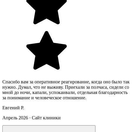
Спасибо вам за оперативное реагирование, когда оно было так
П
нужно. Думал, что не выживу. Приехали за полчаса, сидели со
д
мной до ночи, капали, успокаивали, отдельная благодарность
П
за понимание и человеческое отношение.
л
Евгений Р.
С
Апрель 2026
·
Сайт клиники
Д