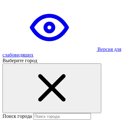
Версия для
слабовидящих
Выберите город
Поиск города