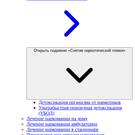
Открыть подменю «Снятие наркотической ломки»
Детоксикация организма от наркотиков
Ультрабыстрая опиоидная детоксикация
(УБОД)
Лечение наркомании на дому
Лечение наркомании амбулаторно
Лечение наркомании в стационаре
Принудительное лечение наркоманов