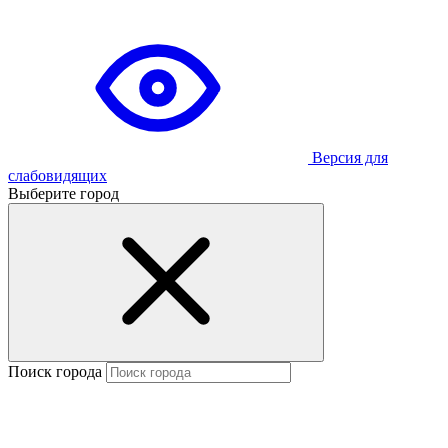
Версия для
слабовидящих
Выберите город
Поиск города