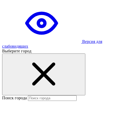
Версия для
слабовидящих
Выберите город
Поиск города