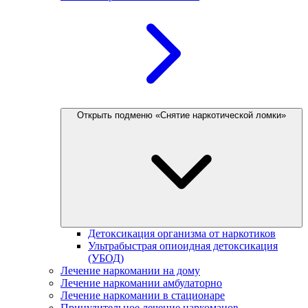
Открыть подменю «Снятие наркотической ломки»
Детоксикация организма от наркотиков
Ультрабыстрая опиоидная детоксикация
(УБОД)
Лечение наркомании на дому
Лечение наркомании амбулаторно
Лечение наркомании в стационаре
Принудительное лечение наркоманов