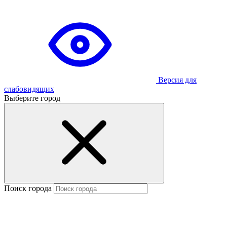
Версия для
слабовидящих
Выберите город
Поиск города