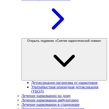
Открыть подменю «Снятие наркотической ломки»
Детоксикация организма от наркотиков
Ультрабыстрая опиоидная детоксикация
(УБОД)
Лечение наркомании на дому
Лечение наркомании амбулаторно
Лечение наркомании в стационаре
Принудительное лечение наркоманов