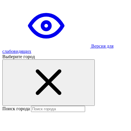
Версия для
слабовидящих
Выберите город
Поиск города