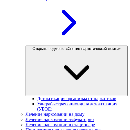
Открыть подменю «Снятие наркотической ломки»
Детоксикация организма от наркотиков
Ультрабыстрая опиоидная детоксикация
(УБОД)
Лечение наркомании на дому
Лечение наркомании амбулаторно
Лечение наркомании в стационаре
Принудительное лечение наркоманов