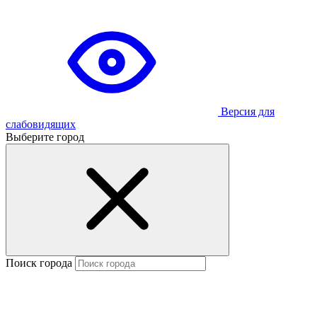
Версия для
слабовидящих
Выберите город
Поиск города