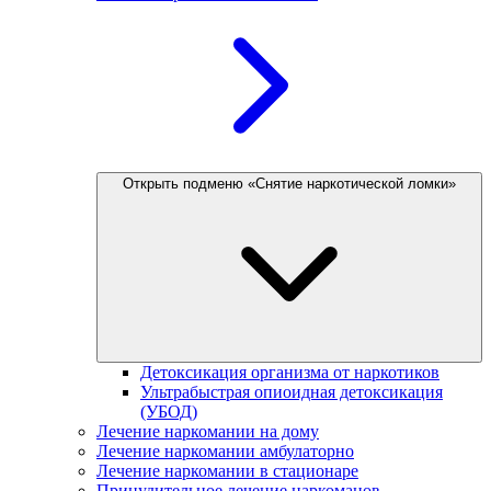
Открыть подменю «Снятие наркотической ломки»
Детоксикация организма от наркотиков
Ультрабыстрая опиоидная детоксикация
(УБОД)
Лечение наркомании на дому
Лечение наркомании амбулаторно
Лечение наркомании в стационаре
Принудительное лечение наркоманов