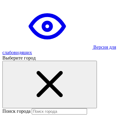
Версия для
слабовидящих
Выберите город
Поиск города