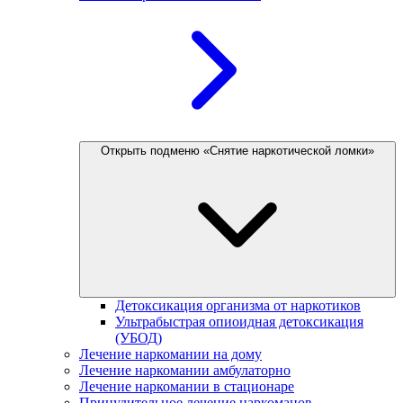
Открыть подменю «Снятие наркотической ломки»
Детоксикация организма от наркотиков
Ультрабыстрая опиоидная детоксикация
(УБОД)
Лечение наркомании на дому
Лечение наркомании амбулаторно
Лечение наркомании в стационаре
Принудительное лечение наркоманов