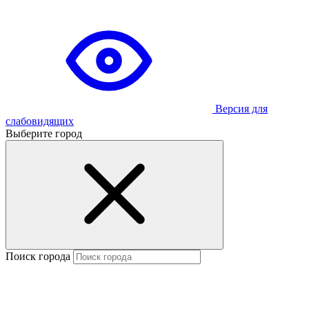
Версия для
слабовидящих
Выберите город
Поиск города