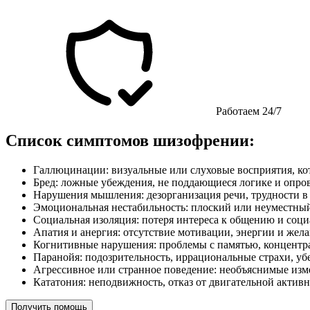
Работаем 24/7
Список симптомов шизофрении:
Галлюцинации: визуальные или слуховые восприятия, кот
Бред: ложные убеждения, не поддающиеся логике и опр
Нарушения мышления: дезорганизация речи, трудности в
Эмоциональная нестабильность: плоский или неуместный
Социальная изоляция: потеря интереса к общению и соци
Апатия и анергия: отсутствие мотивации, энергии и жел
Когнитивные нарушения: проблемы с памятью, концентр
Паранойя: подозрительность, иррациональные страхи, убе
Агрессивное или странное поведение: необъяснимые изм
Кататония: неподвижность, отказ от двигательной актив
Получить помощь