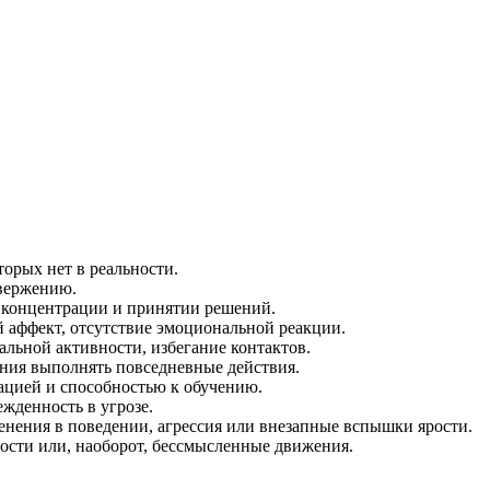
орых нет в реальности.
овержению.
 концентрации и принятии решений.
 аффект, отсутствие эмоциональной реакции.
альной активности, избегание контактов.
ания выполнять повседневные действия.
ацией и способностью к обучению.
жденность в угрозе.
енения в поведении, агрессия или внезапные вспышки ярости.
ности или, наоборот, бессмысленные движения.