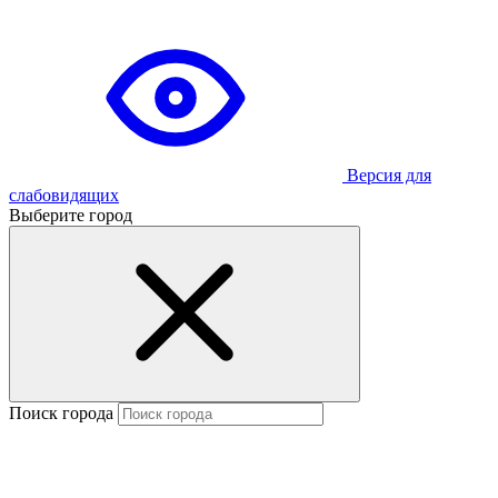
Версия для
слабовидящих
Выберите город
Поиск города