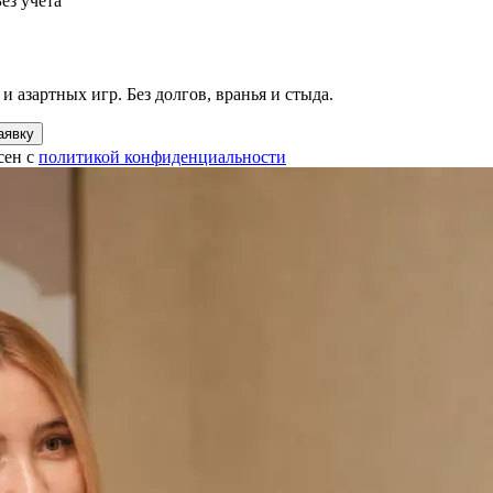
ез учета
и азартных игр. Без долгов, вранья и стыда.
аявку
сен с
политикой конфиденциальности