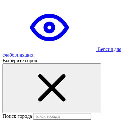
Версия для
слабовидящих
Выберите город
Поиск города