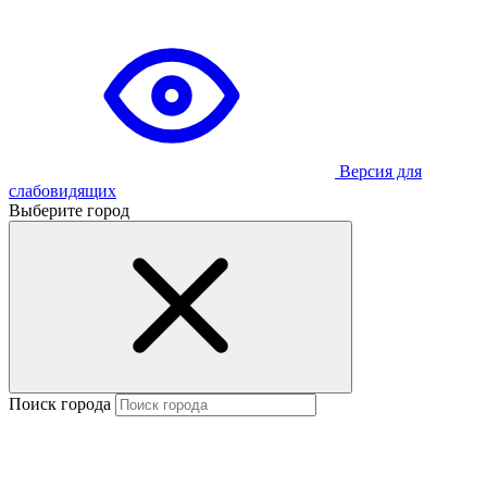
Версия для
слабовидящих
Выберите город
Поиск города