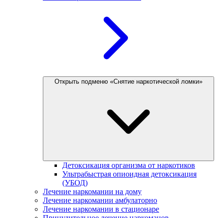
Открыть подменю «Снятие наркотической ломки»
Детоксикация организма от наркотиков
Ультрабыстрая опиоидная детоксикация
(УБОД)
Лечение наркомании на дому
Лечение наркомании амбулаторно
Лечение наркомании в стационаре
Принудительное лечение наркоманов