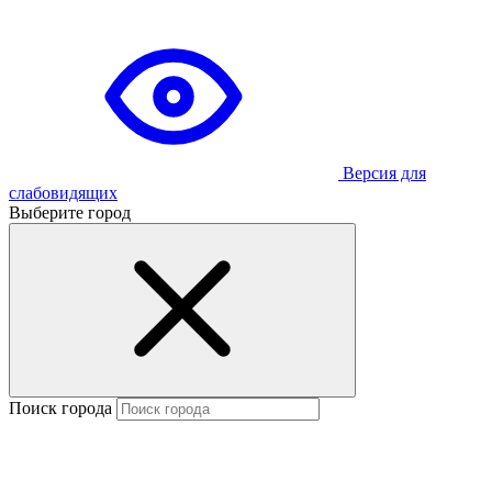
Версия для
слабовидящих
Выберите город
Поиск города