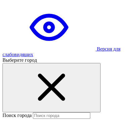
Версия для
слабовидящих
Выберите город
Поиск города