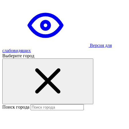
Версия для
слабовидящих
Выберите город
Поиск города