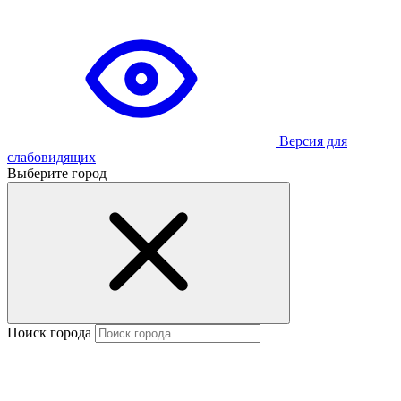
Версия для
слабовидящих
Выберите город
Поиск города