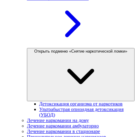
Открыть подменю «Снятие наркотической ломки»
Детоксикация организма от наркотиков
Ультрабыстрая опиоидная детоксикация
(УБОД)
Лечение наркомании на дому
Лечение наркомании амбулаторно
Лечение наркомании в стационаре
Принудительное лечение наркоманов