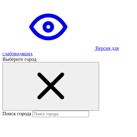
Версия для
слабовидящих
Выберите город
Поиск города