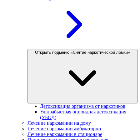
Открыть подменю «Снятие наркотической ломки»
Детоксикация организма от наркотиков
Ультрабыстрая опиоидная детоксикация
(УБОД)
Лечение наркомании на дому
Лечение наркомании амбулаторно
Лечение наркомании в стационаре
Принудительное лечение наркоманов