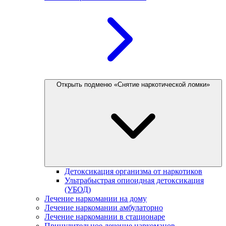
Открыть подменю «Снятие наркотической ломки»
Детоксикация организма от наркотиков
Ультрабыстрая опиоидная детоксикация
(УБОД)
Лечение наркомании на дому
Лечение наркомании амбулаторно
Лечение наркомании в стационаре
Принудительное лечение наркоманов