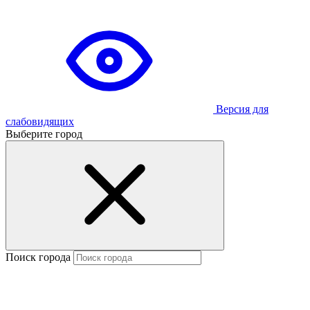
Версия для
слабовидящих
Выберите город
Поиск города