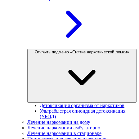
Открыть подменю «Снятие наркотической ломки»
Детоксикация организма от наркотиков
Ультрабыстрая опиоидная детоксикация
(УБОД)
Лечение наркомании на дому
Лечение наркомании амбулаторно
Лечение наркомании в стационаре
Принудительное лечение наркоманов