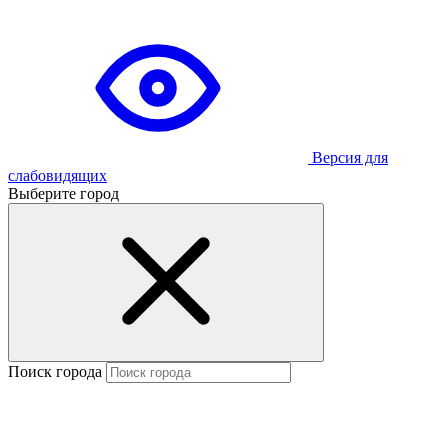
Версия для
слабовидящих
Выберите город
Поиск города