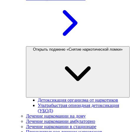
Открыть подменю «Снятие наркотической ломки»
Детоксикация организма от наркотиков
Ультрабыстрая опиоидная детоксикация
(УБОД)
Лечение наркомании на дому
Лечение наркомании амбулаторно
Лечение наркомании в стационаре
Принудительное лечение наркоманов