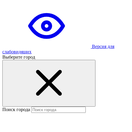
Версия для
слабовидящих
Выберите город
Поиск города