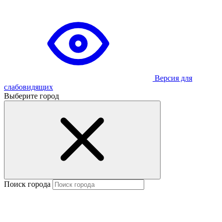
Версия для
слабовидящих
Выберите город
Поиск города