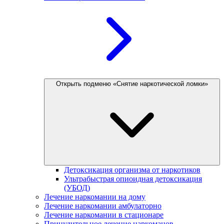
Открыть подменю «Снятие наркотической ломки»
Детоксикация организма от наркотиков
Ультрабыстрая опиоидная детоксикация
(УБОД)
Лечение наркомании на дому
Лечение наркомании амбулаторно
Лечение наркомании в стационаре
Принудительное лечение наркоманов