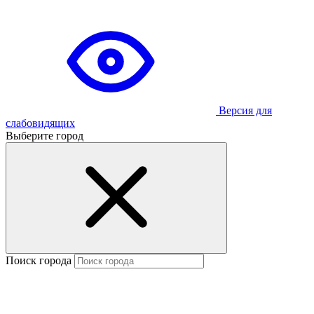
Версия для
слабовидящих
Выберите город
Поиск города