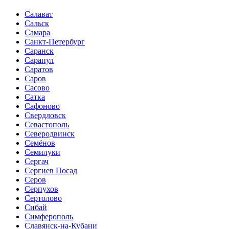
Салават
Сальск
Самара
Санкт-Петербург
Саранск
Сарапул
Саратов
Саров
Сасово
Сатка
Сафоново
Свердловск
Севастополь
Северодвинск
Семёнов
Семилуки
Сергач
Сергиев Посад
Серов
Серпухов
Сертолово
Сибай
Симферополь
Славянск-на-Кубани