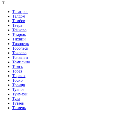
Т
Таганрог
Талдом
Тамбов
Тверь
Тейково
Темрюк
Тихвин
Тихорецк
Тобольск
Токсово
Тольятти
Томилино
Томск
Торез
Торжок
Тосно
Троицк
Туапсе
Туймазы
Тула
Тутаев
Тюмень