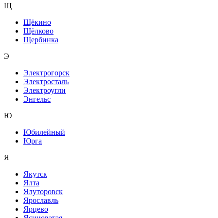
Щ
Щёкино
Щёлково
Щербинка
Э
Электрогорск
Электросталь
Электроугли
Энгельс
Ю
Юбилейный
Юрга
Я
Якутск
Ялта
Ялуторовск
Ярославль
Ярцево
Ясиноватая