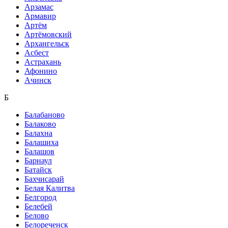
Арзамас
Армавир
Артём
Артёмовский
Архангельск
Асбест
Астрахань
Афонино
Ачинск
Б
Балабаново
Балаково
Балахна
Балашиха
Балашов
Барнаул
Батайск
Бахчисарай
Белая Калитва
Белгород
Белебей
Белово
Белореченск