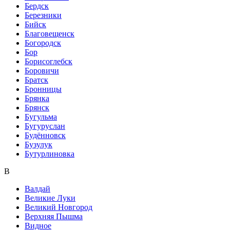
Бердск
Березники
Бийск
Благовещенск
Богородск
Бор
Борисоглебск
Боровичи
Братск
Бронницы
Брянка
Брянск
Бугульма
Бугуруслан
Будённовск
Бузулук
Бутурлиновка
В
Валдай
Великие Луки
Великий Новгород
Верхняя Пышма
Видное