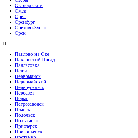
Октябрьский
Омск
Орёл
Оренбург
Орехово-Зуево
Орск
П
Павлово-на-Оке
Павловский Посад
Палласовка
Пенза
Первомайск
Первомайский
Первоуральск
Пересвет
Пермь
Петрозаводск
Плавск
Подольск
Полысаево
Приозерск
Прокопьевск
Протвино