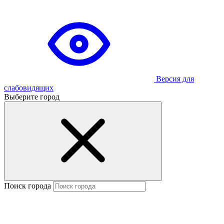
Версия для
слабовидящих
Выберите город
Поиск города