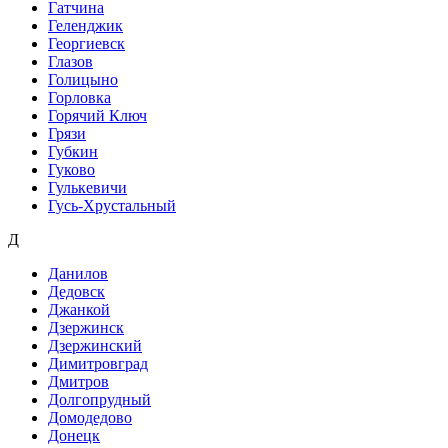
Гатчина
Геленджик
Георгиевск
Глазов
Голицыно
Горловка
Горячий Ключ
Грязи
Губкин
Гуково
Гулькевичи
Гусь-Хрустальный
Д
Данилов
Дедовск
Джанкой
Дзержинск
Дзержинский
Димитровград
Дмитров
Долгопрудный
Домодедово
Донецк