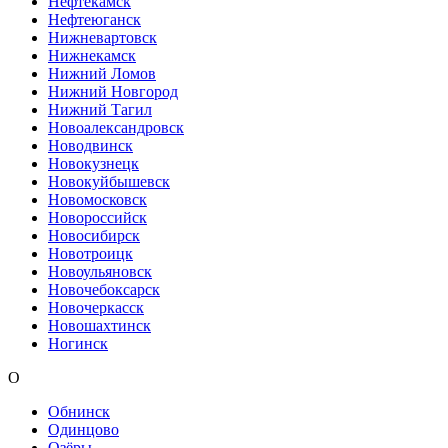
Нефтекамск
Нефтеюганск
Нижневартовск
Нижнекамск
Нижний Ломов
Нижний Новгород
Нижний Тагил
Новоалександровск
Новодвинск
Новокузнецк
Новокуйбышевск
Новомосковск
Новороссийск
Новосибирск
Новотроицк
Новоульяновск
Новочебоксарск
Новочеркасск
Новошахтинск
Ногинск
О
Обнинск
Одинцово
Озёры