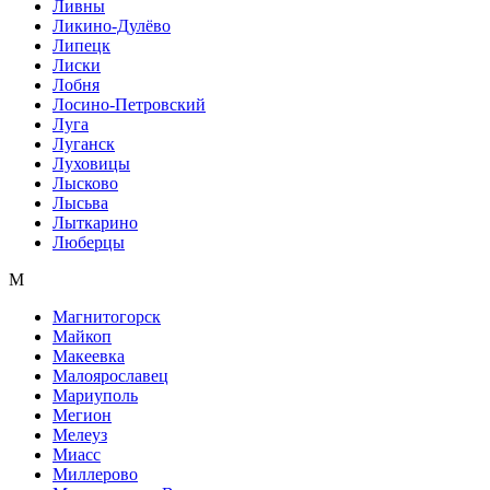
Ливны
Ликино-Дулёво
Липецк
Лиски
Лобня
Лосино-Петровский
Луга
Луганск
Луховицы
Лысково
Лысьва
Лыткарино
Люберцы
М
Магнитогорск
Майкоп
Макеевка
Малоярославец
Мариуполь
Мегион
Мелеуз
Миасс
Миллерово