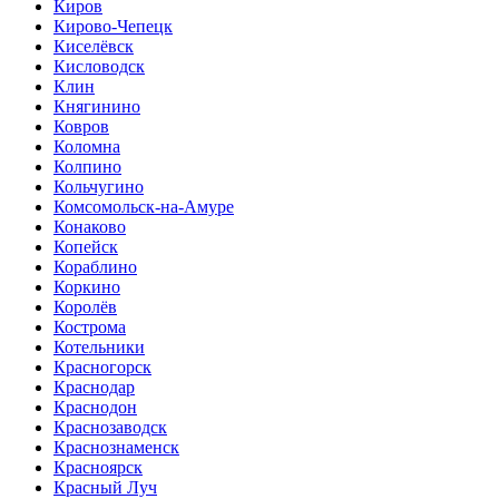
Киров
Кирово-Чепецк
Киселёвск
Кисловодск
Клин
Княгинино
Ковров
Коломна
Колпино
Кольчугино
Комсомольск-на-Амуре
Конаково
Копейск
Кораблино
Коркино
Королёв
Кострома
Котельники
Красногорск
Краснодар
Краснодон
Краснозаводск
Краснознаменск
Красноярск
Красный Луч