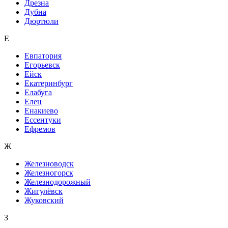
Дрезна
Дубна
Дюртюли
Е
Евпатория
Егорьевск
Ейск
Екатеринбург
Елабуга
Елец
Енакиево
Ессентуки
Ефремов
Ж
Железноводск
Железногорск
Железнодорожный
Жигулёвск
Жуковский
З