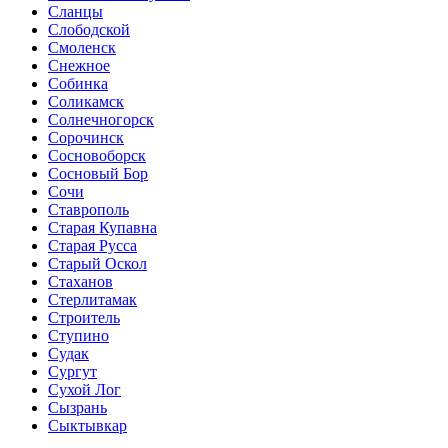
Сланцы
Слободской
Смоленск
Снежное
Собинка
Соликамск
Солнечногорск
Сорочинск
Сосновоборск
Сосновый Бор
Сочи
Ставрополь
Старая Купавна
Старая Русса
Старый Оскол
Стаханов
Стерлитамак
Строитель
Ступино
Судак
Сургут
Сухой Лог
Сызрань
Сыктывкар