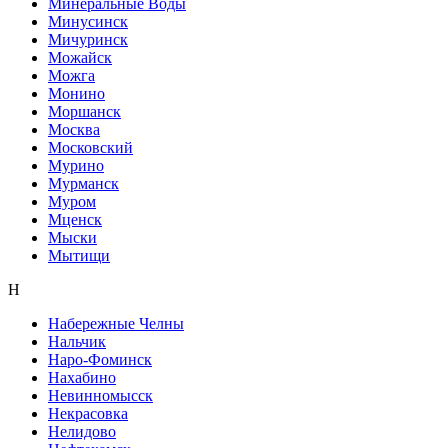
Минеральные Воды
Минусинск
Мичуринск
Можайск
Можга
Монино
Моршанск
Москва
Московский
Мурино
Мурманск
Муром
Мценск
Мыски
Мытищи
Н
Набережные Челны
Нальчик
Наро-Фоминск
Нахабино
Невинномысск
Некрасовка
Нелидово