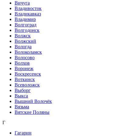
Вичуга
Владивосток
Владикавказ
Владимир
Волгоград
Волгодонск
Волжск
Волжский
Вологда
Волоколамск
Волосово
Волхов
Воронеж
Воскресенск
Воткинск
Всеволожск
Выборг
Выкса
Вышний Волочёк
Вязьма
Вятские Поляны
Г
Гагарин