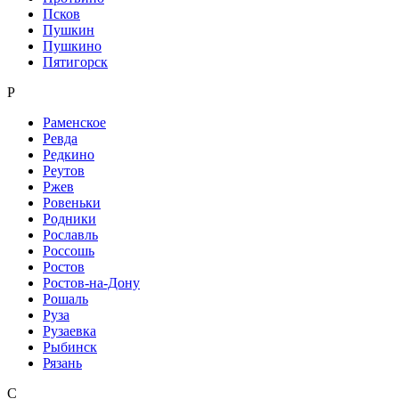
Псков
Пушкин
Пушкино
Пятигорск
Р
Раменское
Ревда
Редкино
Реутов
Ржев
Ровеньки
Родники
Рославль
Россошь
Ростов
Ростов-на-Дону
Рошаль
Руза
Рузаевка
Рыбинск
Рязань
С