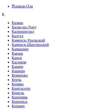
Йошкар-Ола
К
Казань
Калач-на-Дону
Калининград
Калуга
Каменск-Уральский
Каменск-Шахтинский
Камышин
Канаш
Канск
Касимов
Кашин
Кашира
Кемерово
Керчь
Кимры
Кингисепп
Кинель
Кинешма
Киреевск
Киржач