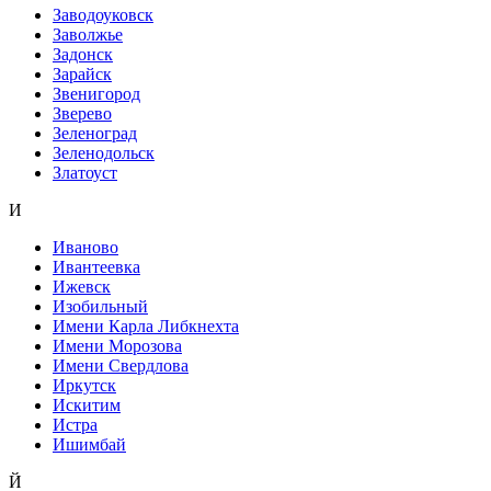
Заводоуковск
Заволжье
Задонск
Зарайск
Звенигород
Зверево
Зеленоград
Зеленодольск
Златоуст
И
Иваново
Ивантеевка
Ижевск
Изобильный
Имени Карла Либкнехта
Имени Морозова
Имени Свердлова
Иркутск
Искитим
Истра
Ишимбай
Й