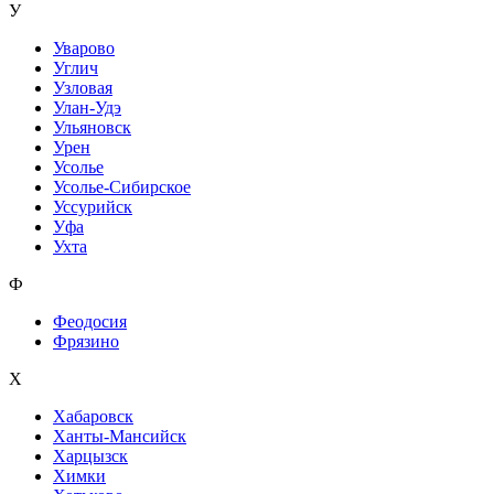
У
Уварово
Углич
Узловая
Улан-Удэ
Ульяновск
Урен
Усолье
Усолье-Сибирское
Уссурийск
Уфа
Ухта
Ф
Феодосия
Фрязино
Х
Хабаровск
Ханты-Мансийск
Харцызск
Химки