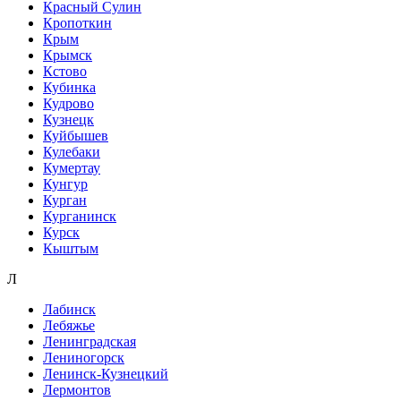
Красный Сулин
Кропоткин
Крым
Крымск
Кстово
Кубинка
Кудрово
Кузнецк
Куйбышев
Кулебаки
Кумертау
Кунгур
Курган
Курганинск
Курск
Кыштым
Л
Лабинск
Лебяжье
Ленинградская
Лениногорск
Ленинск-Кузнецкий
Лермонтов