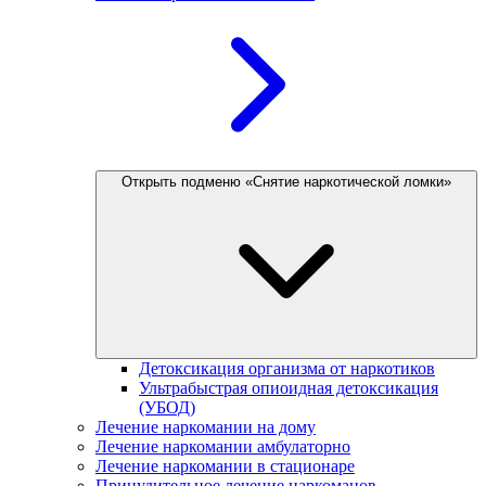
Открыть подменю «Снятие наркотической ломки»
Детоксикация организма от наркотиков
Ультрабыстрая опиоидная детоксикация
(УБОД)
Лечение наркомании на дому
Лечение наркомании амбулаторно
Лечение наркомании в стационаре
Принудительное лечение наркоманов