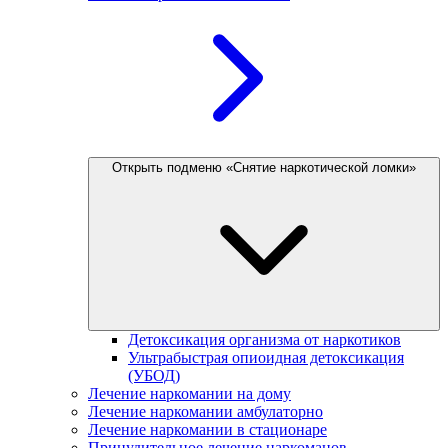
Открыть подменю «Снятие наркотической ломки»
Детоксикация организма от наркотиков
Ультрабыстрая опиоидная детоксикация
(УБОД)
Лечение наркомании на дому
Лечение наркомании амбулаторно
Лечение наркомании в стационаре
Принудительное лечение наркоманов