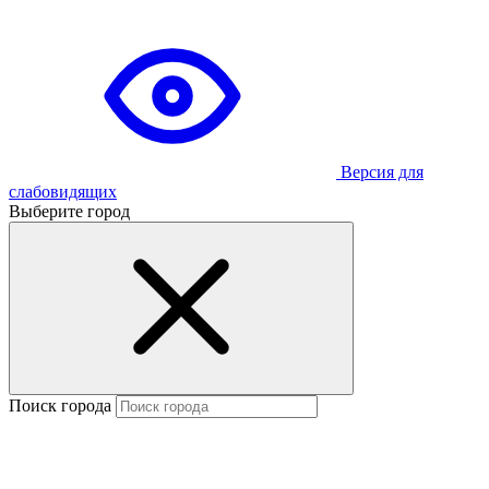
Версия для
слабовидящих
Выберите город
Поиск города