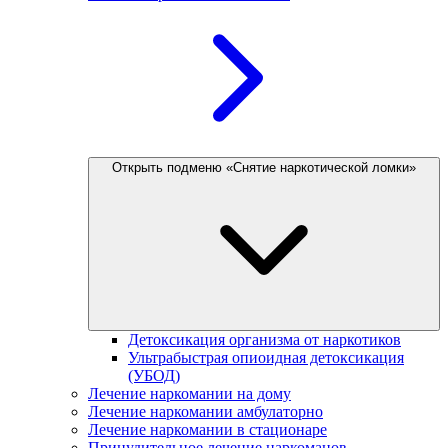
Открыть подменю «Снятие наркотической ломки»
Детоксикация организма от наркотиков
Ультрабыстрая опиоидная детоксикация
(УБОД)
Лечение наркомании на дому
Лечение наркомании амбулаторно
Лечение наркомании в стационаре
Принудительное лечение наркоманов