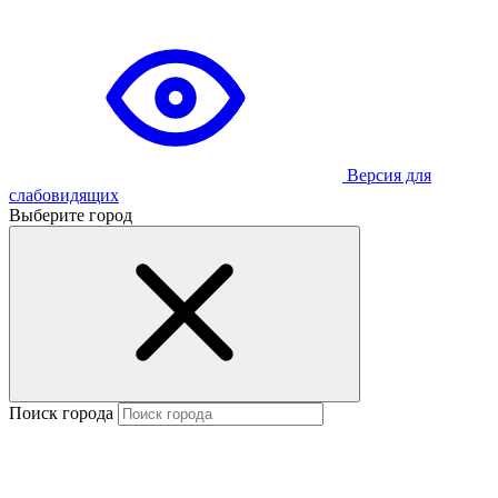
Версия для
слабовидящих
Выберите город
Поиск города