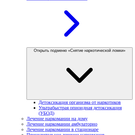
Открыть подменю «Снятие наркотической ломки»
Детоксикация организма от наркотиков
Ультрабыстрая опиоидная детоксикация
(УБОД)
Лечение наркомании на дому
Лечение наркомании амбулаторно
Лечение наркомании в стационаре
Принудительное лечение наркоманов