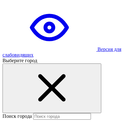
Версия для
слабовидящих
Выберите город
Поиск города