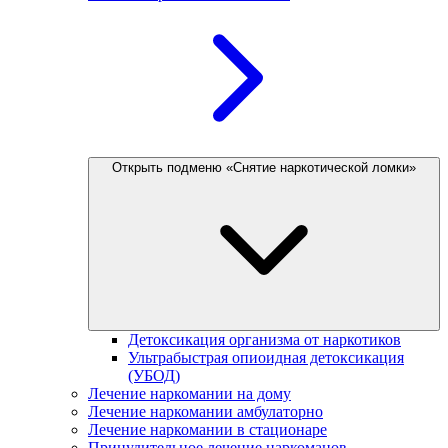
Открыть подменю «Снятие наркотической ломки»
Детоксикация организма от наркотиков
Ультрабыстрая опиоидная детоксикация
(УБОД)
Лечение наркомании на дому
Лечение наркомании амбулаторно
Лечение наркомании в стационаре
Принудительное лечение наркоманов