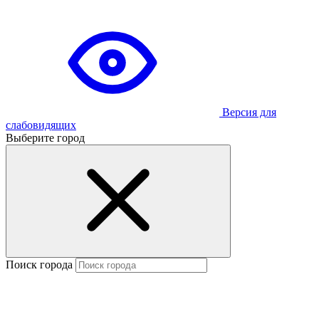
Версия для
слабовидящих
Выберите город
Поиск города