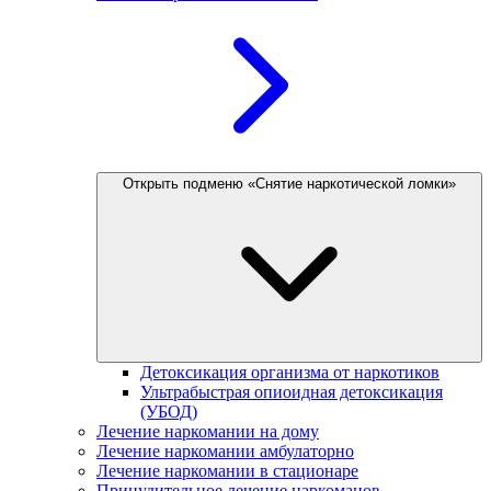
Открыть подменю «Снятие наркотической ломки»
Детоксикация организма от наркотиков
Ультрабыстрая опиоидная детоксикация
(УБОД)
Лечение наркомании на дому
Лечение наркомании амбулаторно
Лечение наркомании в стационаре
Принудительное лечение наркоманов