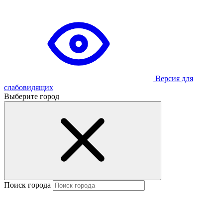
Версия для
слабовидящих
Выберите город
Поиск города