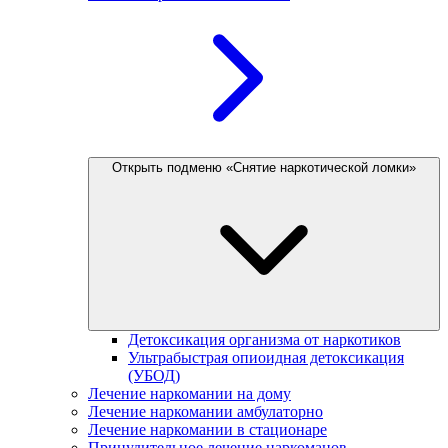
Открыть подменю «Снятие наркотической ломки»
Детоксикация организма от наркотиков
Ультрабыстрая опиоидная детоксикация
(УБОД)
Лечение наркомании на дому
Лечение наркомании амбулаторно
Лечение наркомании в стационаре
Принудительное лечение наркоманов