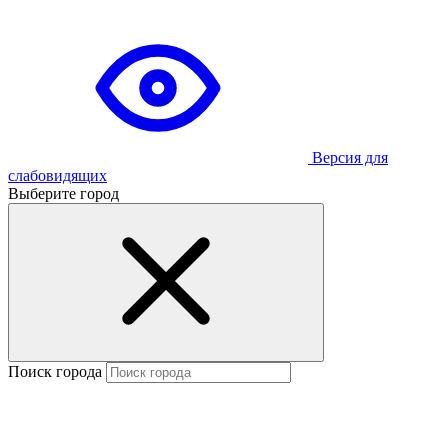
Версия для
слабовидящих
Выберите город
Поиск города