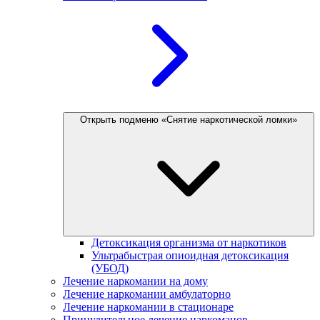
Открыть подменю «Снятие наркотической ломки»
Детоксикация организма от наркотиков
Ультрабыстрая опиоидная детоксикация
(УБОД)
Лечение наркомании на дому
Лечение наркомании амбулаторно
Лечение наркомании в стационаре
Принудительное лечение наркоманов