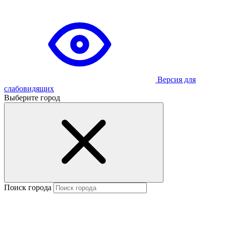
Версия для
слабовидящих
Выберите город
Поиск города