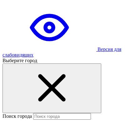
Версия для
слабовидящих
Выберите город
Поиск города