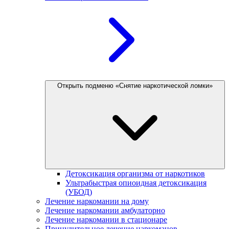
Открыть подменю «Снятие наркотической ломки»
Детоксикация организма от наркотиков
Ультрабыстрая опиоидная детоксикация
(УБОД)
Лечение наркомании на дому
Лечение наркомании амбулаторно
Лечение наркомании в стационаре
Принудительное лечение наркоманов