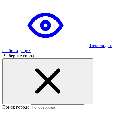
Версия для
слабовидящих
Выберите город
Поиск города