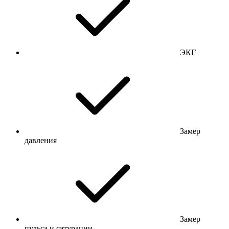
ЭКГ
Замер
давления
Замер
пульса и сатурации