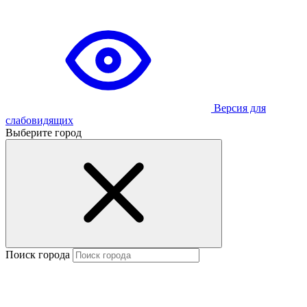
Версия для
слабовидящих
Выберите город
Поиск города