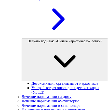
Открыть подменю «Снятие наркотической ломки»
Детоксикация организма от наркотиков
Ультрабыстрая опиоидная детоксикация
(УБОД)
Лечение наркомании на дому
Лечение наркомании амбулаторно
Лечение наркомании в стационаре
Принудительное лечение наркоманов